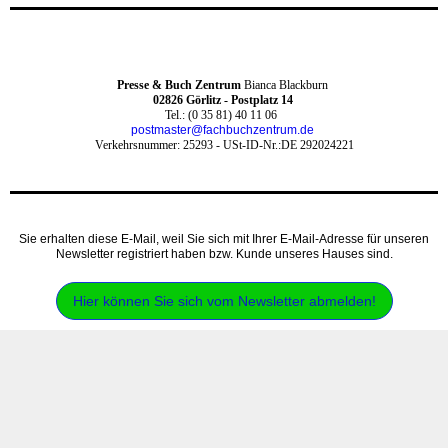
Presse & Buch Zentrum
Bianca Blackburn
0
2826 Görlitz - Postplatz 14
Tel.: (0 35 81) 40 11 06
postmaster@fachbuchzentrum.de
Verkehrsnummer: 25293 -
USt-ID-Nr.:DE 292024221
Sie erhalten diese E-Mail, weil Sie sich mit Ihrer E-Mail-Adresse für unseren
Newsletter registriert haben bzw. Kunde unseres Hauses sind.‍
Hier können Sie sich vom Newsletter abmelden!