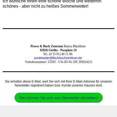
Ich wünsche Ihnen eine schöne Woche und weiterhin
schönes - aber nicht zu heißes Sommerwetter!
Presse & Buch Zentrum
Bianca Blackburn
0
2826 Görlitz - Postplatz 14
Tel.: (0 35 81) 40 11 06
postmaster@fachbuchzentrum.de
Verkehrsnummer: 25293 -
USt-ID-Nr.:DE 292024221
Sie erhalten diese E-Mail, weil Sie sich mit Ihrer E-Mail-Adresse für unseren
Newsletter registriert haben bzw. Kunde unseres Hauses sind.‍
Hier können Sie sich vom Newsletter abmelden!