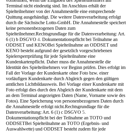
vornehmen, wenn die Eingaben des Spielteilnehmers am
Terminal nicht eindeutig sind. Im Anschluss erhält der
Spielteilnehmer von der Annahmestelle eine entsprechende
Quittung ausgehändigt. Die weitere Datenverarbeitung erfolgt
durch die Sächsische Lotto-GmbH. Die Annahmestelle speichert
keine personenbezogenen Daten zum
Spielteilnehmer.Rechtsgrundlage für die Datenverarbeitung: Art.
6 (1) b DSGVO
4.
Dokumentationspflicht bei Teilnahme an
ODDSET und KENO
Bei Spielteilnahme an ODDSET und
KENO besteht aufgrund der gesetzlich vorgeschriebenen
Spielersperrprüfung für jede Spielteilnahme eine
Kundenkartenpflicht. Daher muss die Annahmestelle die
Identität des Spielteilnehmers vor Beginn prüfen. Dies erfolgt im
Fall der Vorlage der Kundenkarte ohne Foto bzw. einer
vorläufigen Kundenkarte durch Abgleich gegen den gültigen
amtlichen Lichtbildausweis. Bei Vorlage einer Kundenkarte mit
Foto erfolgt dies durch den Abgleich der Kundenkarte mit dem
an dem Terminal angezeigten Daten (Name, Vorname sowie des
Fotos). Eine Speiche­rung von personenbezogenen Daten durch
die Annahmestelle erfolgt nicht.Rechtsgrundlage für die
Datenverarbeitung: Art. 6 (1) c DSGVO
5.
Dokumentationspflicht bei der Teilnahme an TOTO und
ODDSET
Bei Spielteilnahme an TOTO (Ergebnis- und
Auswahlwette) und ODDSET besteht zudem für jede