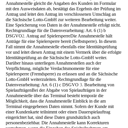
Annahmestelle gleicht die Angaben des Kunden im Formular
mit den Ausweisdaten ab, bestätigt das Ergebnis der Prüfung im
Antrag und leitet den Antrag im verschlossenen Umschlag an
die Sächsische Lotto-GmbH zur weiteren Bearbeitung weiter.
Eine Speicherung von Daten in der Annahmestelle erfolgt nicht.
Rechtsgrundlage für die Datenverarbeitung: Art. 6 (1) b
DSGVO
2.
Antrag auf Spielersperre
Die Annahmestelle hält
Anträge für eine Spielersperre bereit (Selbstsperre). In diesem
Fall nimmt die Annahmestelle ebenfalls eine Identitätsprüfung
vor und leitet diesen Antrag mit einem Vermerk über die erfolgte
Identitätsprüfung an die Sächsische Lotto-GmbH weiter.
Darüber hinaus unterliegen Annahmestellen auch der
Verpflichtung, mögliche Ver­dachtsmomente für eine
Spielersperre (Fremdsperre) zu erfassen und an die Sächsische
Lotto-GmbH weiterzuleiten. Rechtsgrundlage für die
Datenverarbeitung: Art. 6 (1) c DSGVO
3.
Bearbeitung von
Spielaufträgen
Bei der Abgabe von Spielaufträgen in der
Annahmestelle über das Terminal besteht temporär die
Möglichkeit, dass die Annahmestelle Einblick in die am
Terminal eingegebenen Daten nimmt. Sofern der Kunde mit
einer Kundenkarte teil­nimmt oder einen Dauerspielauftrag
eingerichtet hat, sind diese Daten grundsätzlich auch
personenbeziehbar. Die An­nahmestelle kann Korrekturen