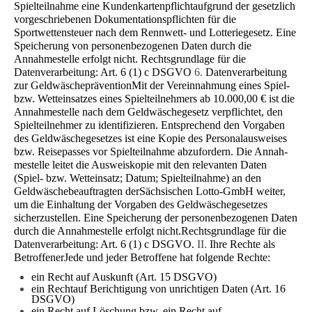
Spielteilnahme eine Kun­denkartenpflichtaufgrund der gesetzlich
vorgeschriebenen Dokumentationspflichten für die
Sportwettensteuer nach dem Rennwett- und Lotteriegesetz. Eine
Speicherung von personenbezogenen Daten durch die
Annahmestelle erfolgt nicht. Rechtsgrundlage für die
Datenverarbeitung: Art. 6 (1) c DSGVO
6.
Datenverarbeitung
zur Geldwäscheprävention
Mit der Vereinnahmung eines Spiel-
bzw. Wetteinsatzes eines Spielteilnehmers ab 10.000,00 € ist die
Annahmestelle nach dem Geldwäschegesetz verpflichtet, den
Spielteilnehmer zu identifizieren. Entsprechend den Vorgaben
des Geld­wäschegesetzes ist eine Kopie des Personalausweises
bzw. Reisepasses vor Spielteilnahme abzufordern. Die Annah­
mestelle leitet die Ausweiskopie mit den relevanten Daten
(Spiel- bzw. Wetteinsatz; Datum; Spielteilnahme) an den
Geldwäschebeauftragten derSächsischen Lotto-GmbH weiter,
um die Einhaltung der Vorgaben des Geldwäschegesetzes
sicherzustellen. Eine Speicherung der personenbezogenen Daten
durch die Annahmestelle erfolgt nicht.Rechtsgrundlage für die
Datenverarbeitung: Art. 6 (1) c DSGVO.
II.
Ihre Rechte als
Betroffener
Jede und jeder Betroffene hat folgende Rechte:
ein Recht auf Auskunft (Art. 15 DSGVO)
ein Rechtauf Berichtigung von unrichtigen Daten (Art. 16
DSGVO)
ein Recht auf Löschung bzw. ein Recht auf