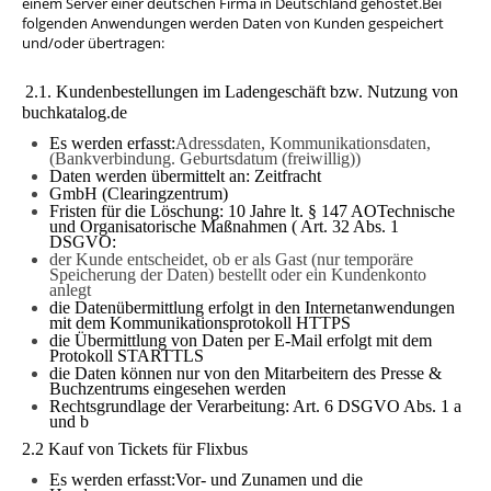
einem Server einer deutschen Firma in Deutschland gehostet.Bei
folgenden Anwendungen werden Daten von Kunden gespeichert
und/oder übertragen:
2.1. Kundenbestellungen im Ladengeschäft bzw. Nutzung von
buchkatalog.de
Es werden erfasst:
Adressdaten, Kommunikationsdaten,
(Bankverbindung. Geburtsdatum (freiwillig))
Daten werden übermittelt an:
Zeitfracht
GmbH (Clearingzentrum)
Fristen für die Löschung: 10 Jahre lt. § 147 AOTechnische
und Organisatorische Maßnahmen (
Art. 32 Abs. 1
DSGVO:
der Kunde entscheidet, ob er als Gast (nur temporäre
Speicherung der Daten) bestellt oder ein Kundenkonto
anlegt
die Datenübermittlung erfolgt in den Internetanwendungen
mit dem Kommunikationsprotokoll HTTPS
die Übermittlung von Daten per E-Mail erfolgt mit dem
Protokoll STARTTLS
die Daten können nur von den Mitarbeitern des Presse &
Buchzentrums eingesehen werden
Rechtsgrundlage der Verarbeitung: Art. 6 DSGVO Abs. 1 a
und b
2.2 Kauf von Tickets für Flixbus
Es werden erfasst:Vor- und Zunamen und die