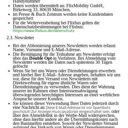
Handynummer
Daten werden übermittelt an: FlixMobility GmbH,
Birketweg 33, 80639 München,
im Presse & Buch Zentrum werden keine Kundendaten
gespeichert
Für die Weiterverabeitung bei Flixbus gelten die
Datenschutzbestimmungen bei Flixbus:
https://www.flixbus.de/datenschutz
2.3. Newsletter
Bei der Abbonierung unseres Newsletters werden erfasst:
Name, Vorname und E-Mail-Adresse.
Die Bestätigung für die Teilnahme am Newsletter erfolgt
über das
Double Opt
-in
Verfahren. Bei Abmeldung vom
Newsletter werden die Daten nach spätestens 30 Tagen
gelöscht
Wenn Sie bei uns Waren oder Dienstleis­tungen erwerben
und hierbei Ihre E-Mail- Adresse angeben, behalten wir uns
vor, diese für den Versand von Newslettern mit
Direktwerbung für eigene ähnliche Waren oder
Dienstleistungen zu verwen­den. Dies dient der Wahrung
unserer im Rahmen einer Interessensabwägung
überwiegenden berechtigten Interessen an einer werblichen
Ansprache unserer Kunden.
Sie können dieser Verwendung Ihrer Daten jederzeit durch
eine Nachricht an
Diese E-Mail-Adresse ist vor Spambots
geschützt! Zur Anzeige muss JavaScript eingeschaltet sein.
oder
über den Abmeldelink in der Werbe-Mail widersprechen,
ohne dass hierfür an­dere als die Übermittlungskosten nach
den Basistarifen entstehen. Soweit der Newsletter-Versand
aufgrund des Ver­kaufs von Waren oder Dienstleistungen