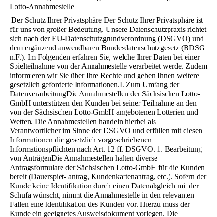
Lotto-Annahmestelle
Der Schutz Ihrer Privatsphäre
Der Schutz Ihrer Privatsphäre ist
für uns von großer Bedeutung. Unsere Datenschutzpraxis richtet
sich nach der EU-Daten­schutzgrundverordnung (DSGVO) und
dem ergänzend anwendbaren Bundesdatenschutzgesetz (BDSG
n.F.). Im Folgen­den erfahren Sie, welche Ihrer Daten bei einer
Spielteilnahme von der Annahmestelle verarbeitet werde. Zudem
infor­mieren wir Sie über Ihre Rechte und geben Ihnen weitere
gesetzlich geforderte Informationen.
I.
Zum Umfang der
Datenverarbeitung
Die Annahmestellen der Sächsischen Lotto-
GmbH unterstützen den Kunden bei seiner Teilnahme an den
von der Säch­sischen Lotto-GmbH angebotenen Lotterien und
Wetten. Die Annahmestellen handeln hierbei als
Verantwortlicher im Sinne der DSGVO und erfüllen mit diesen
Informationen die gesetzlich vorgeschriebenen
Informationspflichten nach Art. 12 ff. DSGVO.
1.
Bearbeitung
von Anträgen
Die Annahmestellen halten diverse
Antragsformulare der Sächsischen Lotto-GmbH für die Kunden
bereit (Dauerspiet- antrag, Kundenkartenantrag, etc.). Sofern der
Kunde keine Identifikation durch einen Datenabgleich mit der
Schufa wünscht, nimmt die Annahmestelle in den relevanten
Fällen eine Identifikation des Kunden vor. Hierzu muss der
Kunde ein geeignetes Ausweisdokument vorlegen. Die