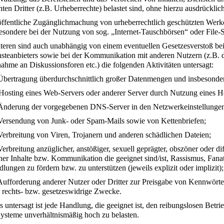
ten Dritter (z.B. Urheberrechte) belastet sind, ohne hierzu ausdrücklich
öffentliche Zugänglichmachung von urheberrechtlich geschützten Werk
esondere bei der Nutzung von sog. „Internet-Tauschbörsen“ oder File-
eren sind auch unabhängig von einem eventuellen Gesetzesverstoß bei de
nsteanbieters sowie bei der Kommunikation mit anderen Nutzern (z.B. 
nahme an Diskussionsforen etc.) die folgenden Aktivitäten untersagt:
Übertragung überdurchschnittlich großer Datenmengen und insbesonde
Hosting eines Web-Servers oder anderer Server durch Nutzung eines Ho
Änderung der vorgegebenen DNS-Server in den Netzwerkeinstellungen 
Versendung von Junk- oder Spam-Mails sowie von Kettenbriefen;
Verbreitung von Viren, Trojanern und anderen schädlichen Dateien;
Verbreitung anzüglicher, anstößiger, sexuell geprägter, obszöner oder
her Inhalte bzw. Kommunikation die geeignet sind/ist, Rassismus, Fana
lungen zu fördern bzw. zu unterstützen (jeweils explizit oder implizit);
Aufforderung anderer Nutzer oder Dritter zur Preisgabe von Kennwört
 rechts- bzw. gesetzeswidrige Zwecke.
s untersagt ist jede Handlung, die geeignet ist, den reibungslosen Betr
Systeme unverhältnismäßig hoch zu belasten.