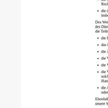
Rech
die 
insb
Des Weit
des Die
die Teil
die 
das 
die 
die 
die 
die 
solc
Hand
die 
oder
Ebenfall
unsere 