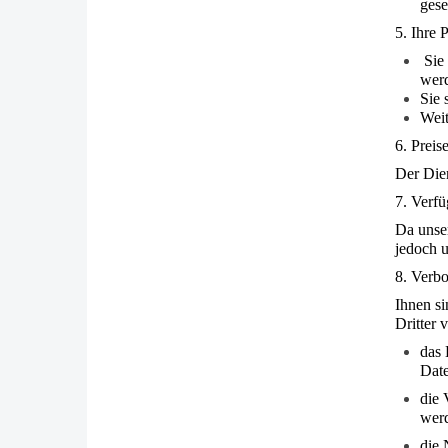
ges
5. Ihre 
Sie 
wer
Sie 
Weit
6. Preis
Der Dien
7. Verfü
Da unse
jedoch u
8. Verb
Ihnen si
Dritter 
das 
Date
die 
wer
die 