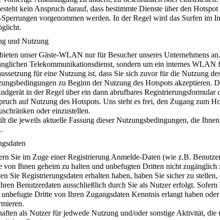
esteht kein Anspruch darauf, dass bestimmte Dienste über den Hotspo
-Sperrungen vorgenommen werden. In der Regel wird das Surfen im I
glicht.
ng und Nutzung
bieten unser Gäste-WLAN nur für Besucher unseres Unternehmens an. E
nglichen Telekommunikationsdienst, sondern um ein internes WLAN f
ussetzung für eine Nutzung ist, dass Sie sich zuvor für die Nutzung des
zungsbedingungen zu Beginn der Nutzung des Hotspots akzeptieren. 
ndgerät in der Regel über ein dann abrufbares Registrierungsformular 
ruch auf Nutzung des Hotspots. Uns steht es frei, den Zugang zum H
uschränken oder einzustellen.
ilt die jeweils aktuelle Fassung dieser Nutzungsbedingungen, die Ihn
.
ngsdaten
rn Sie im Zuge einer Registrierung Anmelde-Daten (wie z.B. Benutzer
e von Ihnen geheim zu halten und unbefugten Dritten nicht zugänglich
ten Sie Registrierungsdaten erhalten haben, haben Sie sicher zu stelle
Ihren Benutzerdaten ausschließlich durch Sie als Nutzer erfolgt. Sofe
 unbefugte Dritte von Ihren Zugangsdaten Kenntnis erlangt haben ode
rmieren.
haften als Nutzer für jedwede Nutzung und/oder sonstige Aktivität, die