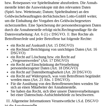
bzw. Reisepasses vor Spielteilnahme abzufordern. Die Annah­
mestelle leitet die Ausweiskopie mit den relevanten Daten
(Spiel- bzw. Wetteinsatz; Datum; Spielteilnahme) an den
Geldwäschebeauftragten derSächsischen Lotto-GmbH weiter,
um die Einhaltung der Vorgaben des Geldwäschegesetzes
sicherzustellen. Eine Speicherung der personenbezogenen Daten
durch die Annahmestelle erfolgt nicht.Rechtsgrundlage für die
Datenverarbeitung: Art. 6 (1) c DSGVO.
II.
Ihre Rechte als
Betroffener
Jede und jeder Betroffene hat folgende Rechte:
ein Recht auf Auskunft (Art. 15 DSGVO)
ein Rechtauf Berichtigung von unrichtigen Daten (Art. 16
DSGVO)
ein Recht auf Löschung bzw. ein Recht auf
„Vergessenwerden“ (Art. 17 DSGVO)
ein Recht auf Einschränkung derVerarbeitung
personenbezogener Daten (Art. 18 DSGVO)
ein Recht auf Datenübertragbarkeit (Art. 20 DSGVO)
ein Recht auf Widerspruch, was vom Betroffenen begründet
werden muss (Art. 21 Abs. 1 DSGVO).
Für die Ausübung von den Betroffenenrechten wenden Sie
sich an einen Mitarbeiter der Annahmestelle.
Sie haben das Recht, sich über unsere Datenverarbeitungen
bei einer Datenschutz-Aufsichtsbehörde zu beschweren.
III.
Allgemeine Informationen
Verantwortliche i.S.d. DSGVO
lle.
ist die Annahmeste