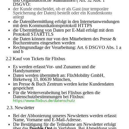
und Organisatorische Maßnahmen (
Art. 32 Abs. 1
DSGVO:
der Kunde entscheidet, ob er als Gast (nur temporäre
Speicherung der Daten) bestellt oder ein Kundenkonto
anlegt
die Datenübermittlung erfolgt in den Internetanwendungen
mit dem Kommunikationsprotokoll HTTPS
die Übermittlung von Daten per E-Mail erfolgt mit dem
Protokoll STARTTLS
die Daten können nur von den Mitarbeitern des Presse &
Buchzentrums eingesehen werden
Rechtsgrundlage der Verarbeitung: Art. 6 DSGVO Abs. 1 a
und b
2.2 Kauf von Tickets für Flixbus
Es werden erfasst:Vor- und Zunamen und die
Handynummer
Daten werden übermittelt an: FlixMobility GmbH,
Birketweg 33, 80639 München,
im Presse & Buch Zentrum werden keine Kundendaten
gespeichert
Für die Weiterverabeitung bei Flixbus gelten die
Datenschutzbestimmungen bei Flixbus:
https://www.flixbus.de/datenschutz
2.3. Newsletter
Bei der Abbonierung unseres Newsletters werden erfasst:
Name, Vorname und E-Mail-Adresse.
Die Bestätigung für die Teilnahme am Newsletter erfolgt
über das
Double Opt
-in
Verfahren. Bei Abmeldung vom