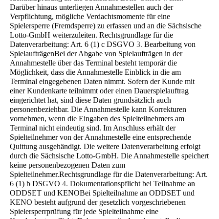
Darüber hinaus unterliegen Annahmestellen auch der
Verpflichtung, mögliche Ver­dachtsmomente für eine
Spielersperre (Fremdsperre) zu erfassen und an die Sächsische
Lotto-GmbH weiterzuleiten. Rechtsgrundlage für die
Datenverarbeitung: Art. 6 (1) c DSGVO
3.
Bearbeitung von
Spielaufträgen
Bei der Abgabe von Spielaufträgen in der
Annahmestelle über das Terminal besteht temporär die
Möglichkeit, dass die Annahmestelle Einblick in die am
Terminal eingegebenen Daten nimmt. Sofern der Kunde mit
einer Kundenkarte teil­nimmt oder einen Dauerspielauftrag
eingerichtet hat, sind diese Daten grundsätzlich auch
personenbeziehbar. Die An­nahmestelle kann Korrekturen
vornehmen, wenn die Eingaben des Spielteilnehmers am
Terminal nicht eindeutig sind. Im Anschluss erhält der
Spielteilnehmer von der Annahmestelle eine entsprechende
Quittung ausgehändigt. Die weitere Datenverarbeitung erfolgt
durch die Sächsische Lotto-GmbH. Die Annahmestelle speichert
keine personenbezogenen Daten zum
Spielteilnehmer.Rechtsgrundlage für die Datenverarbeitung: Art.
6 (1) b DSGVO
4.
Dokumentationspflicht bei Teilnahme an
ODDSET und KENO
Bei Spielteilnahme an ODDSET und
KENO besteht aufgrund der gesetzlich vorgeschriebenen
Spielersperrprüfung für jede Spielteilnahme eine