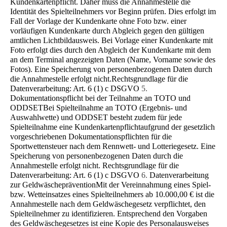
Kundenkartenpflicht. Daher muss die Annahmestelle die
Identität des Spielteilnehmers vor Beginn prüfen. Dies erfolgt im
Fall der Vorlage der Kundenkarte ohne Foto bzw. einer
vorläufigen Kundenkarte durch Abgleich gegen den gültigen
amtlichen Lichtbildausweis. Bei Vorlage einer Kundenkarte mit
Foto erfolgt dies durch den Abgleich der Kundenkarte mit dem
an dem Terminal angezeigten Daten (Name, Vorname sowie des
Fotos). Eine Speiche­rung von personenbezogenen Daten durch
die Annahmestelle erfolgt nicht.Rechtsgrundlage für die
Datenverarbeitung: Art. 6 (1) c DSGVO
5.
Dokumentationspflicht bei der Teilnahme an TOTO und
ODDSET
Bei Spielteilnahme an TOTO (Ergebnis- und
Auswahlwette) und ODDSET besteht zudem für jede
Spielteilnahme eine Kun­denkartenpflichtaufgrund der gesetzlich
vorgeschriebenen Dokumentationspflichten für die
Sportwettensteuer nach dem Rennwett- und Lotteriegesetz. Eine
Speicherung von personenbezogenen Daten durch die
Annahmestelle erfolgt nicht. Rechtsgrundlage für die
Datenverarbeitung: Art. 6 (1) c DSGVO
6.
Datenverarbeitung
zur Geldwäscheprävention
Mit der Vereinnahmung eines Spiel-
bzw. Wetteinsatzes eines Spielteilnehmers ab 10.000,00 € ist die
Annahmestelle nach dem Geldwäschegesetz verpflichtet, den
Spielteilnehmer zu identifizieren. Entsprechend den Vorgaben
des Geld­wäschegesetzes ist eine Kopie des Personalausweises