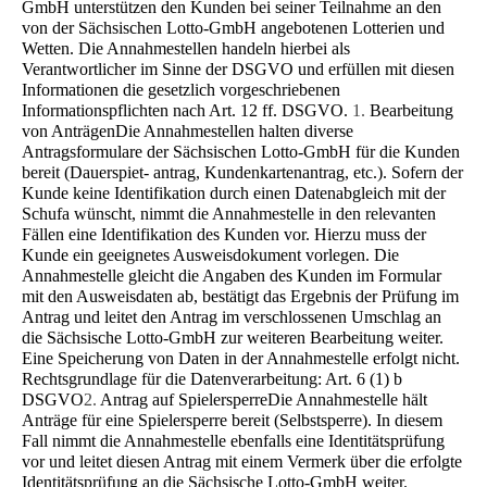
GmbH unterstützen den Kunden bei seiner Teilnahme an den
von der Säch­sischen Lotto-GmbH angebotenen Lotterien und
Wetten. Die Annahmestellen handeln hierbei als
Verantwortlicher im Sinne der DSGVO und erfüllen mit diesen
Informationen die gesetzlich vorgeschriebenen
Informationspflichten nach Art. 12 ff. DSGVO.
1.
Bearbeitung
von Anträgen
Die Annahmestellen halten diverse
Antragsformulare der Sächsischen Lotto-GmbH für die Kunden
bereit (Dauerspiet- antrag, Kundenkartenantrag, etc.). Sofern der
Kunde keine Identifikation durch einen Datenabgleich mit der
Schufa wünscht, nimmt die Annahmestelle in den relevanten
Fällen eine Identifikation des Kunden vor. Hierzu muss der
Kunde ein geeignetes Ausweisdokument vorlegen. Die
Annahmestelle gleicht die Angaben des Kunden im Formular
mit den Ausweisdaten ab, bestätigt das Ergebnis der Prüfung im
Antrag und leitet den Antrag im verschlossenen Umschlag an
die Sächsische Lotto-GmbH zur weiteren Bearbeitung weiter.
Eine Speicherung von Daten in der Annahmestelle erfolgt nicht.
Rechtsgrundlage für die Datenverarbeitung: Art. 6 (1) b
DSGVO
2.
Antrag auf Spielersperre
Die Annahmestelle hält
Anträge für eine Spielersperre bereit (Selbstsperre). In diesem
Fall nimmt die Annahmestelle ebenfalls eine Identitätsprüfung
vor und leitet diesen Antrag mit einem Vermerk über die erfolgte
Identitätsprüfung an die Sächsische Lotto-GmbH weiter.