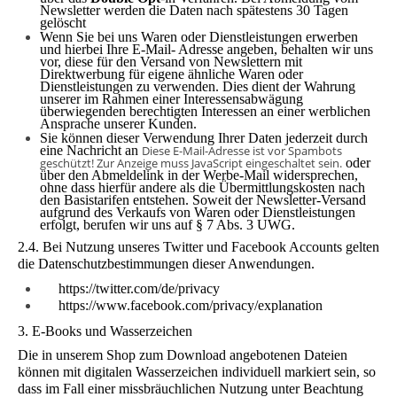
Newsletter werden die Daten nach spätestens 30 Tagen
gelöscht
Wenn Sie bei uns Waren oder Dienstleis­tungen erwerben
und hierbei Ihre E-Mail- Adresse angeben, behalten wir uns
vor, diese für den Versand von Newslettern mit
Direktwerbung für eigene ähnliche Waren oder
Dienstleistungen zu verwen­den. Dies dient der Wahrung
unserer im Rahmen einer Interessensabwägung
überwiegenden berechtigten Interessen an einer werblichen
Ansprache unserer Kunden.
Sie können dieser Verwendung Ihrer Daten jederzeit durch
eine Nachricht an
Diese E-Mail-Adresse ist vor Spambots
geschützt! Zur Anzeige muss JavaScript eingeschaltet sein.
oder
über den Abmeldelink in der Werbe-Mail widersprechen,
ohne dass hierfür an­dere als die Übermittlungskosten nach
den Basistarifen entstehen. Soweit der Newsletter-Versand
aufgrund des Ver­kaufs von Waren oder Dienstleistungen
erfolgt, berufen wir uns auf § 7 Abs. 3 UWG.
2.4. Bei Nutzung
unseres Twitter und Facebook Accounts gelten
die Datenschutzbestimmungen dieser Anwendungen.
https://twitter.com/de/privacy
https://www.facebook.com/privacy/explanation
3. E-Books und Wasserzeichen
Die in unserem Shop zum Download angebotenen Dateien
können mit digitalen Wasserzeichen individuell markiert sein, so
dass im Fall einer missbräuchlichen Nutzung unter Beachtung