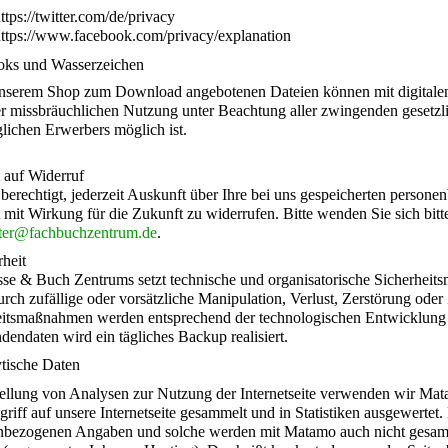
ttps://twitter.com/de/privacy
https://www.facebook.com/privacy/explanation
oks und Wasserzeichen
unserem Shop zum Download angebotenen Dateien können mit digitalen W
er missbräuchlichen Nutzung unter Beachtung aller zwingenden gesetzl
lichen Erwerbers möglich ist.
 auf Widerruf
 berechtigt, jederzeit Auskunft über Ihre bei uns gespeicherten pers
t mit Wirkung für die Zukunft zu widerrufen. Bitte wenden Sie sich bitt
ter@fachbuchzentrum.de
.
rheit
sse & Buch Zentrums setzt technische und organisatorische Sicherheit
rch zufällige oder vorsätzliche Manipulation, Verlust, Zerstörung oder
itsmaßnahmen werden entsprechend der technologischen Entwicklung for
endaten wird ein tägliches Backup realisiert.
tische Daten
tellung von Analysen zur Nutzung der Internetseite verwenden wir Ma
riff auf unsere Internetseite gesammelt und in Statistiken ausgewertet. 
nbezogenen Angaben und solche werden mit Matamo auch nicht gesamm