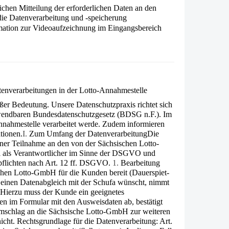
chen Mitteilung der erforderlichen Daten an den
die Datenverarbeitung und -speicherung
mation zur Videoaufzeichnung im Eingangsbereich
nverarbeitungen in der Lotto-Annahmestelle
oßer Bedeutung. Unsere Datenschutzpraxis richtet sich
endbaren Bundesdatenschutzgesetz (BDSG n.F.). Im
Annahmestelle verarbeitet werde. Zudem infor­mieren
tionen.
I.
Zum Umfang der Datenverarbeitung
Die
er Teilnahme an den von der Säch­sischen Lotto-
i als Verantwortlicher im Sinne der DSGVO und
spflichten nach Art. 12 ff. DSGVO.
1.
Bearbeitung
chen Lotto-GmbH für die Kunden bereit (Dauerspiet-
h einen Datenabgleich mit der Schufa wünscht, nimmt
. Hierzu muss der Kunde ein geeignetes
n im Formular mit den Ausweisdaten ab, bestätigt
Umschlag an die Sächsische Lotto-GmbH zur weiteren
icht. Rechtsgrundlage für die Datenverarbeitung: Art.