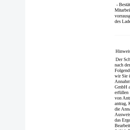
- Bestä
Mitarbe
vorraus
des Lad
Hinweis
Der Sch
nach de
Folgen­d
wir Sie 
Annahme
GmbH an
erfüllen
von Ant
antrag, 
die Anna
Ausweis
das Erg
Bearbeit