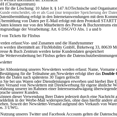
H (Clearingzentrum)
ten für die Löschung: 10 Jahre lt. § 147 AOTechnische und Organisat
Kunde entscheidet, ob er als Gast (nur temporäre Speicherung der Date
 Datenübermittlung erfolgt in den Internetanwendungen mit dem Kom
Übermittlung von Daten per E-Mail erfolgt mit dem Protokoll START
Daten können nur von den Mitarbeitern des Presse & Buchzentrums e
tsgrundlage der Verarbeitung: Art. 6 DSGVO Abs. 1 a und b
 von Tickets für Flixbus
werden erfasst:Vor- und Zunamen und die Handynummer
en werden übermittelt an: FlixMobility GmbH, Birketweg 33, 80639 
Presse & Buch Zentrum werden keine Kundendaten gespeichert
die Weiterverabeitung bei Flixbus gelten die Datenschutzbestimmungen
wsletter
der Abbonierung unseres Newsletters werden erfasst: Name, Vorname 
Bestätigung für die Teilnahme am Newsletter erfolgt über das
Double 
en die Daten nach spätestens 30 Tagen gelöscht
 Sie bei uns Waren oder Dienstleis­tungen erwerben und hierbei Ihre E
den Versand von Newslettern mit Direktwerbung für eigene ähnliche Wa
Wahrung unserer im Rahmen einer Interessensabwägung überwiegenden 
prache unserer Kunden.
können dieser Verwendung Ihrer Daten jederzeit durch eine Nachricht
ldelink in der Werbe-Mail widersprechen, ohne dass hierfür an­dere al
tehen. Soweit der Newsletter-Versand aufgrund des Ver­kaufs von Waren
bs. 3 UWG.
i Nutzung
unseres Twitter und Facebook Accounts gelten die Datensc