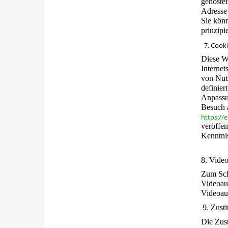
gehostet
Adresse 
Sie kön
prinzipi
7. Cook
Diese W
Internet
von Nut
definier
Anpassun
Besuch 
https://
veröffe
Kenntnis
8. Vide
Zum Sch
Videoau
Videoau
9. Zust
Die Zus