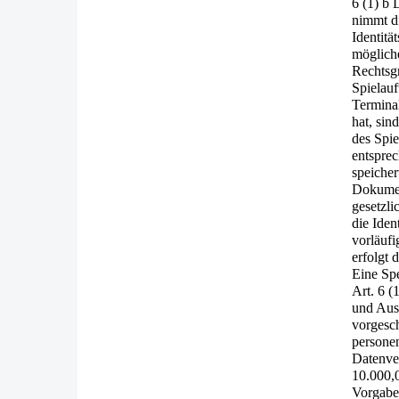
6 (1) 
nimmt di
Identitä
mögliche
Rechtsg
Spielauf
Terminal
hat, si
des Spie
entspre
speiche
Dokumen
gesetzli
die Iden
vorläuf
erfolgt
Eine Sp
Art. 6 
und Aus
vorgesc
persone
Datenve
10.000,0
Vorgabe