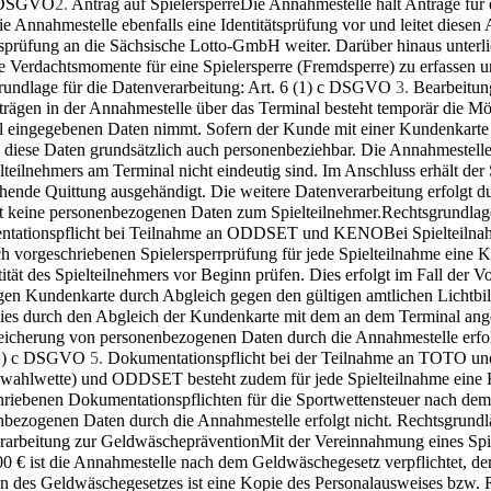
b DSGVO
2.
Antrag auf Spielersperre
Die Annahmestelle hält Anträge für e
e Annahmestelle ebenfalls eine Identitätsprüfung vor und leitet diesen
tsprüfung an die Sächsische Lotto-GmbH weiter. Darüber hinaus unterl
 Ver­dachtsmomente für eine Spielersperre (Fremdsperre) zu erfassen 
rundlage für die Datenverarbeitung: Art. 6 (1) c DSGVO
3.
Bearbeitun
trägen in der Annahmestelle über das Terminal besteht temporär die Mö
 eingegebenen Daten nimmt. Sofern der Kunde mit einer Kundenkarte te
nd diese Daten grundsätzlich auch personenbeziehbar. Die An­nahmeste
lteilnehmers am Terminal nicht eindeutig sind. Im Anschluss erhält der
chende Quittung ausgehändigt. Die weitere Datenverarbeitung erfolgt
rt keine personenbezogenen Daten zum Spielteilnehmer.Rechtsgrundlag
tationspflicht bei Teilnahme an ODDSET und KENO
Bei Spielteil
ch vorgeschriebenen Spielersperrprüfung für jede Spielteilnahme eine
tität des Spielteilnehmers vor Beginn prüfen. Dies erfolgt im Fall der
igen Kundenkarte durch Abgleich gegen den gültigen amtlichen Lichtbi
 dies durch den Abgleich der Kundenkarte mit dem an dem Terminal an
eiche­rung von personenbezogenen Daten durch die Annahmestelle erfol
(1) c DSGVO
5.
Dokumentationspflicht bei der Teilnahme an TOTO
wahlwette) und ODDSET besteht zudem für jede Spielteilnahme eine Ku
hriebenen Dokumentationspflichten für die Sportwettensteuer nach dem
nbezogenen Daten durch die Annahmestelle erfolgt nicht. Rechtsgrundl
rarbeitung zur Geldwäscheprävention
Mit der Vereinnahmung eines Spie
0 € ist die Annahmestelle nach dem Geldwäschegesetz verpflichtet, den
n des Geld­wäschegesetzes ist eine Kopie des Personalausweises bzw. R