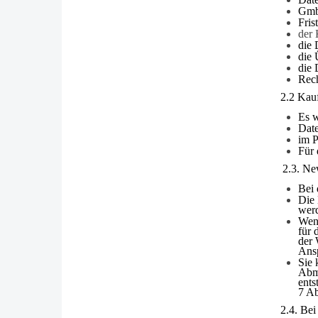
Gmb
Fris
der 
die
die 
die 
Rech
2.2 Kauf
Es 
Dat
im 
Für 
2.3. Ne
Bei 
Die 
werd
Wenn
für 
der 
Ans
Sie 
Abme
ents
7 A
2.4. Be