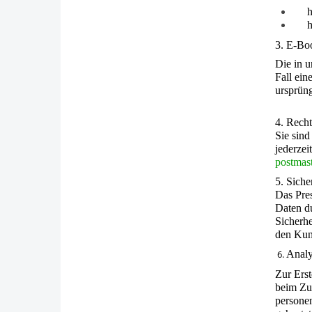
h
3. E-Bo
Die in 
Fall ein
ursprüng
4. Recht
Sie sind
jederzei
postmas
5. Siche
Das Pre
Daten du
Sicherhe
den Kund
6.
Analy
Zur Ers
beim Zug
persone