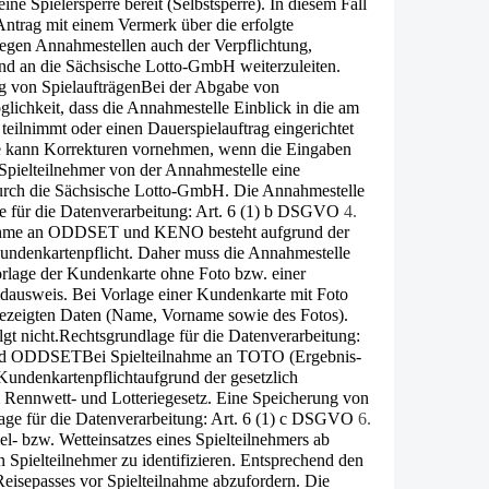
ine Spielersperre bereit (Selbstsperre). In diesem Fall
 Antrag mit einem Vermerk über die erfolgte
iegen Annahmestellen auch der Verpflichtung,
und an die Sächsische Lotto-GmbH weiterzuleiten.
g von Spielaufträgen
Bei der Abgabe von
glichkeit, dass die Annahmestelle Einblick in die am
il­nimmt oder einen Dauerspielauftrag eingerichtet
lle kann Korrekturen vornehmen, wenn die Eingaben
 Spielteilnehmer von der Annahmestelle eine
 durch die Sächsische Lotto-GmbH. Die Annahmestelle
e für die Datenverarbeitung: Art. 6 (1) b DSGVO
4.
nahme an ODDSET und KENO besteht aufgrund der
 Kundenkartenpflicht. Daher muss die Annahmestelle
 Vorlage der Kundenkarte ohne Foto bzw. einer
ldausweis. Bei Vorlage einer Kundenkarte mit Foto
gezeigten Daten (Name, Vorname sowie des Fotos).
gt nicht.Rechtsgrundlage für die Datenverarbeitung:
 und ODDSET
Bei Spielteilnahme an TOTO (Ergebnis-
n­denkartenpflichtaufgrund der gesetzlich
 Rennwett- und Lotteriegesetz. Eine Speicherung von
age für die Datenverarbeitung: Art. 6 (1) c DSGVO
6.
l- bzw. Wetteinsatzes eines Spielteilnehmers ab
 Spielteilnehmer zu identifizieren. Entsprechend den
eisepasses vor Spielteilnahme abzufordern. Die