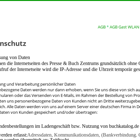
AGB
*
AGB Gast WLAN
nschutz
ssung von Daten
nen die Internetseiten des Presse & Buch Zentrums grundsätzlich ohne
ruf der Internetseite wird die IP-Adresse und die Uhrzeit temporär ges
ung und Verarbeitung persönlicher Daten
bezogene Daten werden nur dann erhoben, wenn Sie uns diese von sich aus 
ularen oder das Versenden von E-Mails, im Rahmen der Bestellung von Prod
hten uns personenbezogene Daten von Kunden nicht an Dritte weiterzugeben,
lich. Alle Daten werden von uns auf einem Server einer deutschen Firma i
aten von Kunden gespeichert und/oder übertragen:
ndenbestellungen im Ladengeschäft bzw. Nutzung von buchkatalog.de
erden erfasst:
Adressdaten, Kommunikationsdaten, (Bankverbindung. Ge
n werden übermittelt an:
Zeitfracht