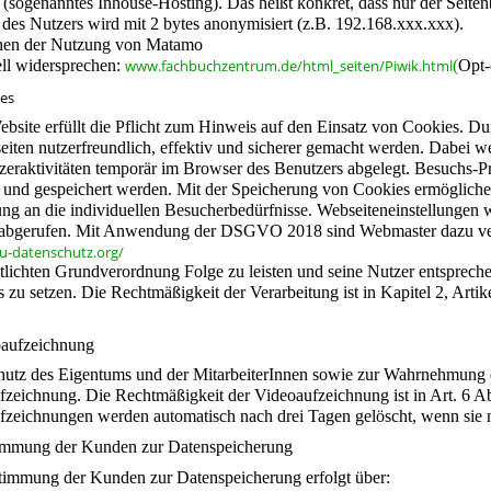
 (sogenanntes Inhouse-Hosting). Das heißt konkret, dass nur der Seiten
des Nutzers wird mit 2 bytes anonymisiert (z.B. 192.168.xxx.xxx).
nen der Nutzung von Matamo
ell widersprechen:
www.fachbuchzentrum.de/html_seiten/Piwik.html
(
Opt-
ies
ebsite erfüllt die Pflicht zum Hinweis auf den Einsatz von Cookies.
seiten nutzerfreundlich, effektiv und sicherer gemacht werden. Dabei 
zeraktivitäten temporär im Browser des Benutzers abgelegt. Besuchs-
t und gespeichert werden. Mit der Speicherung von Cookies ermöglichen
g an die individuellen Besucherbedürfnisse. Webseiteneinstellungen we
abgerufen. Mit Anwendung der DSGVO 2018 sind Webmaster dazu verpf
eu-datenschutz.org/
ntlichten Grundverordnung Folge zu leisten und seine Nutzer entsprec
 zu setzen. Die Rechtmäßigkeit der Verarbeitung ist in Kapitel 2, Ar
oaufzeichnung
utz des Eigentums und der MitarbeiterInnen sowie zur Wahrnehmung d
fzeichnung. Die Rechtmäßigkeit der Videoaufzeichnung ist in Art. 6 
fzeichnungen werden automatisch nach drei Tagen gelöscht, wenn sie n
immung der Kunden zur Datenspeicherung
timmung der Kunden zur Datenspeicherung erfolgt über: