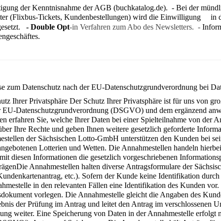
tigung der Kenntnisnahme der AGB (buchkatalog.de). - Bei der mündli
iter (Flixbus-Tickets, Kundenbestellungen) wird die Einwilligung in 
gesetzt.
- Double Opt
-in Verfahren zum Abo des Newsletters. -
Infor
engeschäftes.
e zum Datenschutz nach der EU-Datenschutzgrundverordnung bei Date
utz Ihrer Privatsphäre
Der Schutz Ihrer Privatsphäre ist für uns von gr
r EU-Daten­schutzgrundverordnung (DSGVO) und dem ergänzend anw
en erfahren Sie, welche Ihrer Daten bei einer Spielteilnahme von der 
über Ihre Rechte und geben Ihnen weitere gesetzlich geforderte Informa
stellen der Sächsischen Lotto-GmbH unterstützen den Kunden bei sein
gebotenen Lotterien und Wetten. Die Annahmestellen handeln hierbe
 mit diesen Informationen die gesetzlich vorgeschriebenen Information
rägen
Die Annahmestellen halten diverse Antragsformulare der Sächsis
Kundenkartenantrag, etc.). Sofern der Kunde keine Identifikation durc
hmestelle in den relevanten Fällen eine Identifikation des Kunden vor
dokument vorlegen. Die Annahmestelle gleicht die Angaben des Kunde
ebnis der Prüfung im Antrag und leitet den Antrag im verschlossenen 
ung weiter. Eine Speicherung von Daten in der Annahmestelle erfolgt n