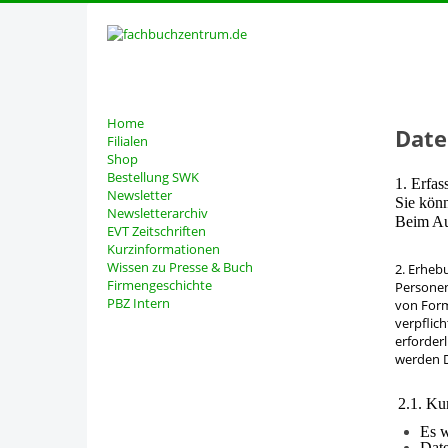
Home
Date
Filialen
Shop
Bestellung SWK
1. Erfa
Newsletter
Sie kön
Newsletterarchiv
Beim Auf
EVT Zeitschriften
Kurzinformationen
Wissen zu Presse & Buch
2. Erheb
Firmengeschichte
Personen
PBZ Intern
von Form
verpflic
erforder
werden D
2.1. Ku
Es w
Date