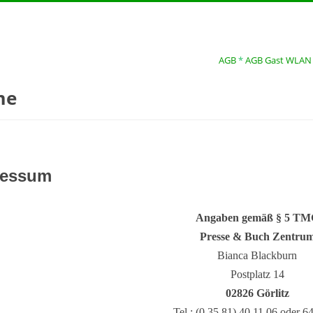
AGB
*
AGB Gast WLAN
me
ressum
Angaben gemäß § 5 T
Presse & Buch Zentru
Bianca Blackburn
Postplatz 14
0
2826 Görlitz
Tel.: (0 35 81) 40 11 06 oder 6