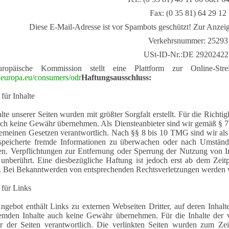
Fax: (0 35 81) 64 29 12
Diese E-Mail-Adresse ist vor Spambots geschützt! Zur Anzeige
Verkehrsnummer: 25293
USt-ID-Nr.:DE 29202422
ropäische Kommission stellt eine Plattform zur Online-Stre
c.europa.eu/consumers/odr
Haftungsausschluss:
für Inhalte
lte unserer Seiten wurden mit größter Sorgfalt erstellt. Für die Richtig
och keine Gewähr übernehmen. Als Diensteanbieter sind wir gemäß § 7
emeinen Gesetzen verantwortlich. Nach §§ 8 bis 10 TMG sind wir als Di
speicherte fremde Informationen zu überwachen oder nach Umständen
en. Verpflichtungen zur Entfernung oder Sperrung der Nutzung von I
 unberührt. Eine diesbezügliche Haftung ist jedoch erst ab dem Zeit
. Bei Bekanntwerden von entsprechenden Rechtsverletzungen werden w
 für Links
ngebot enthält Links zu externen Webseiten Dritter, auf deren Inhal
remden Inhalte auch keine Gewähr übernehmen. Für die Inhalte der ver
er der Seiten verantwortlich. Die verlinkten Seiten wurden zum Ze