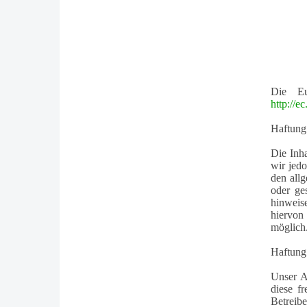
Die Eu
http://e
Haftung 
Die Inha
wir jed
den allg
oder ge
hinweis
hiervon
möglich
Haftung
Unser A
diese f
Betreib