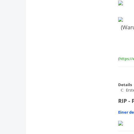
(Waru
(
https:/
Details
Erst
RIP -
Einer d