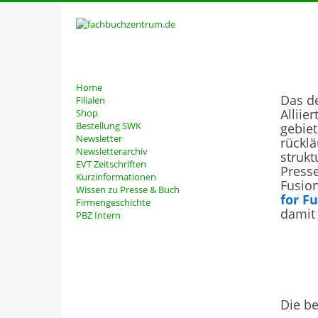
Home
Das d
Filialen
Allii
Shop
Bestellung SWK
gebie
Newsletter
rücklä
Newsletterarchiv
strukt
EVT Zeitschriften
Presse
Kurzinformationen
Fusio
Wissen zu Presse & Buch
for F
Firmengeschichte
damit 
PBZ Intern
Die be