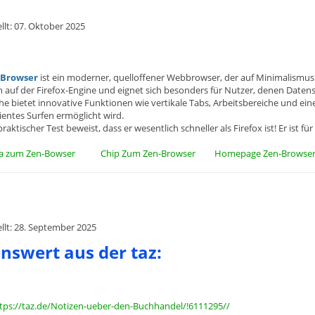
ellt: 07. Oktober 2025
-Browser
ist ein moderner, quelloffener Webbrowser, der auf Minimalismus 
h auf der Firefox-Engine und eignet sich besonders für Nutzer, denen Datens
he bietet innovative Funktionen wie vertikale Tabs, Arbeitsbereiche und ein
zientes Surfen ermöglicht wird.
raktischer Test beweist, dass er wesentlich schneller als Firefox ist! Er ist
ia zum Zen-Bowser
Chip Zum Zen-Browser
Homepage Zen-Browse
ellt: 28. September 2025
nswert aus der taz:
/taz.de/Notizen-ueber-den-Buchhandel/!6111295//