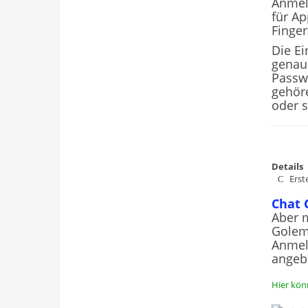
Anmel
für Ap
Finge
Die E
genau
Passw
gehör
oder s
Details
Erste
Chat
Aber 
Golem
Anmel
angeb
Hier kön