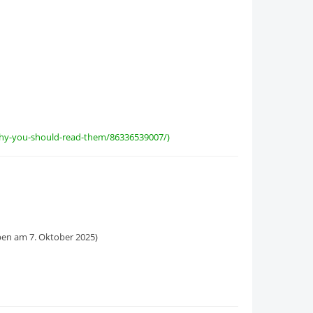
hy-you-should-read-them/86336539007/)
ben am 7. Oktober 2025)