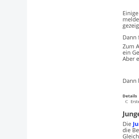
Einige
meldet
gezeig
Dann f
Zum Ab
ein Ge
Aber e
Dann 
Details
Erst
Jung
Die
J
die Be
Gleich