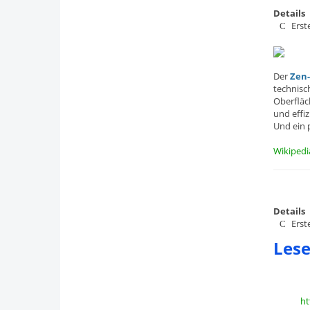
Details
Erst
Der
Zen
technisc
Oberfläc
und effi
Und ein p
Wikiped
Details
Erst
Lese
https:/