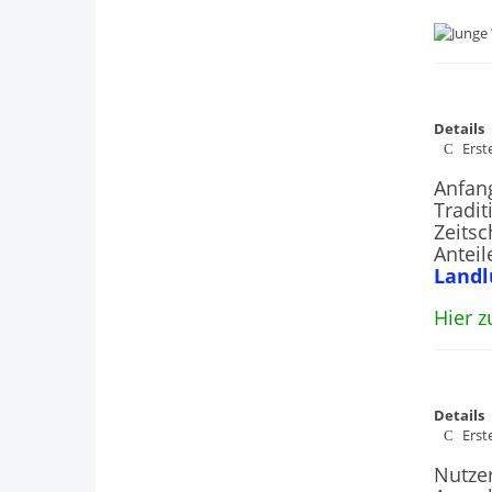
Details
Erste
Anfang
Tradit
Zeitsc
Antei
Landl
Hier z
Details
Erste
Nutze