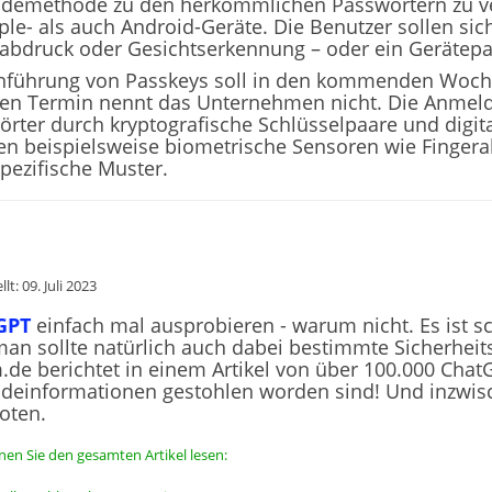
demethode zu den herkömmlichen Passwörtern zu ve
ple- als auch Android-Geräte. Die Benutzer sollen si
rabdruck oder Gesichtserkennung – oder ein Gerätepa
inführung von Passkeys soll in den kommenden Woche
en Termin nennt das Unternehmen nicht. Die Anmel
örter durch kryptografische Schlüsselpaare und digi
en beispielsweise biometrische Sensoren wie Finger
pezifische Muster.
llt: 09. Juli 2023
 GPT
einfach mal ausprobieren - warum nicht. Es ist sc
man sollte natürlich auch dabei bestimmte Sicherheit
.de berichtet in einem Artikel von über 100.000 Cha
deinformationen gestohlen worden sind! Und inzwisc
oten.
nen Sie den gesamten Artikel lesen: