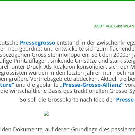
AGB
*
AGB Gast WLAN
eutsche
Pressegrosso
entstand in der Zwischenkriegs
erten neu geordnet und entwickelte sich zum flächend
tsbezogenen Grossistenmonopolen. Seit den 2000er-J
ufige Printauflagen, sinkende Umsätze und stark stei
urell unter Druck. Als Reaktion konsolidiert sich der
grossisten wurden in den letzten Jahren nur noch run
nen größere Vertriebsgebiete abdecken. Aktuell treib
uture“
und die geplante
„Presse-Grosso-Allianz“
vora
die wirtschaftliche Basis des traditionellen Grosso
So soll die Grossokarte nach Idee der
Presse
iden Dokumente, auf deren Grundlage dies passieren 